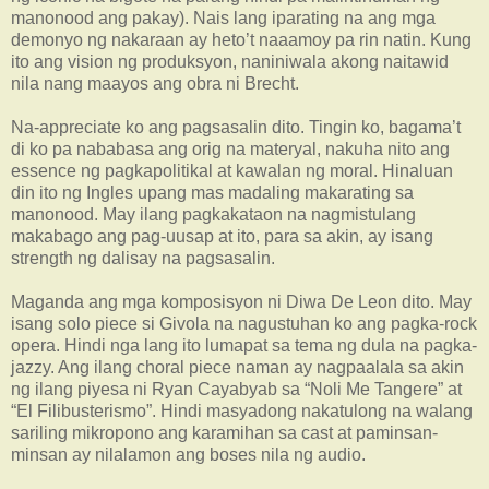
manonood ang pakay). Nais lang iparating na ang mga
demonyo ng nakaraan ay heto’t naaamoy pa rin natin. Kung
ito ang vision ng produksyon, naniniwala akong naitawid
nila nang maayos ang obra ni Brecht.
Na-appreciate ko ang pagsasalin dito. Tingin ko, bagama’t
di ko pa nababasa ang orig na materyal, nakuha nito ang
essence ng pagkapolitikal at kawalan ng moral. Hinaluan
din ito ng Ingles upang mas madaling makarating sa
manonood. May ilang pagkakataon na nagmistulang
makabago ang pag-uusap at ito, para sa akin, ay isang
strength ng dalisay na pagsasalin.
Maganda ang mga komposisyon ni Diwa De Leon dito. May
isang solo piece si Givola na nagustuhan ko ang pagka-rock
opera. Hindi nga lang ito lumapat sa tema ng dula na pagka-
jazzy. Ang ilang choral piece naman ay nagpaalala sa akin
ng ilang piyesa ni Ryan Cayabyab sa “Noli Me Tangere” at
“El Filibusterismo”. Hindi masyadong nakatulong na walang
sariling mikropono ang karamihan sa cast at paminsan-
minsan ay nilalamon ang boses nila ng audio.