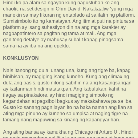
Hindi ko pa alam sa ngayon kung nagustuhan ko ang
chaotic na set design ni Ohm David. Nakakaaliw ‘yung mga
manekin sa may likuran ng entablado at sa ilalin ng platform.
Sumisimbolo ito ng kamatayan. Ang itim at puti na pintura sa
platform ay isang suhestiyon din na ang mga karakter ay
nagpapatintero sa pagitan ng tama at mali. Ang mga
ganitong detalye ay mahusay subalit kapag pinagsama-
sama na ay iba na ang epekto.
KONKLUSYON
Nais itanong ng dula, unang una, kung ang tigre ba, kapag
binihisan, ay magiging isang kuneho. Kung ang climax ng
dula ang basis, gusto nitong sabihin na ang kasangsangan
ay kailanman hindi matatakpan. Ang kabulukan, kahit na
ilagay sa pinakatore, ay hindi magiging simbolo ng
kagandahan at pagsibol bagkus ay makakahawa pa sa iba.
Gusto ko sanang pagnilayan ito na baka naman ang ilan sa
ating mga pinuno ay kuneho sa umpisa at naging tigre na
lamang nang mapuwing sa kinang ng kapangyarihan.
Ang ating bansa ay kamukha ng Chicago ni Arturo Ui. Hindi