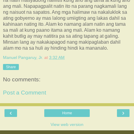
na natin masyadong nalilitis kung ano ang tama at kung ano
ang mali. Napapagpalit natin ito na parang nagkamali lang
ng naisuot na sapatos. Ang mga halimaw na nakaluklok sa
ating gobyerno ay mas lalong umiigting ang lakas dahil sa
kahinaan nating ito. Alam ko namang alam natin ang tama
sa mali at kung paano itama ang mali. Alam ko namang
kahit butlig ay may natitira pa sa ating tapang at galing.
Minsan lang ay nakakapagod nang makipaglaban dahil
alam mo na sa huli ay hinding hindi ka mananalo.
Manuel Pangaruy, Jr.
at
3:32 AM
Share
No comments:
Post a Comment
‹
›
Home
View web version