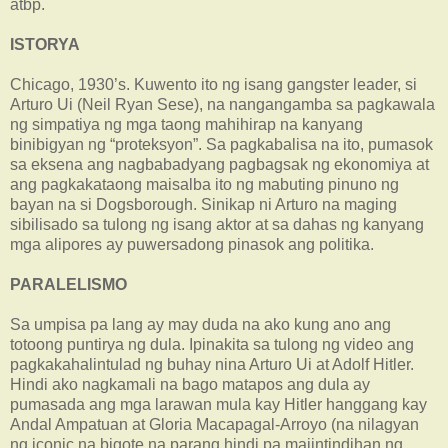
atbp.
ISTORYA
Chicago, 1930’s. Kuwento ito ng isang gangster leader, si
Arturo Ui (Neil Ryan Sese), na nangangamba sa pagkawala
ng simpatiya ng mga taong mahihirap na kanyang
binibigyan ng “proteksyon”. Sa pagkabalisa na ito, pumasok
sa eksena ang nagbabadyang pagbagsak ng ekonomiya at
ang pagkakataong maisalba ito ng mabuting pinuno ng
bayan na si Dogsborough. Sinikap ni Arturo na maging
sibilisado sa tulong ng isang aktor at sa dahas ng kanyang
mga alipores ay puwersadong pinasok ang politika.
PARALELISMO
Sa umpisa pa lang ay may duda na ako kung ano ang
totoong puntirya ng dula. Ipinakita sa tulong ng video ang
pagkakahalintulad ng buhay nina Arturo Ui at Adolf Hitler.
Hindi ako nagkamali na bago matapos ang dula ay
pumasada ang mga larawan mula kay Hitler hanggang kay
Andal Ampatuan at Gloria Macapagal-Arroyo (na nilagyan
ng iconic na bigote na parang hindi pa maiintindihan ng