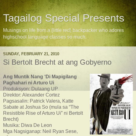
Tagailog Special Presents
Musings on life from a (little red) backpacker who adores
highschool language classes so much.
SUNDAY, FEBRUARY 21, 2010
Si Bertolt Brecht at ang Gobyerno
Ang Muntik Nang ‘Di Mapigilang
Paghahari ni Arturo Ui
Produksyon: Dulaang UP
Direktor: Alexander Cortez
Pagsasalin: Patrick Valera, Katte
Sabate at Joshua So (mula sa “The
Resistible Rise of Arturo Ui” ni Bertolt
Brecht)
Musika: Diwa De Leon
Mga Nagsiganap: Neil Ryan Sese,