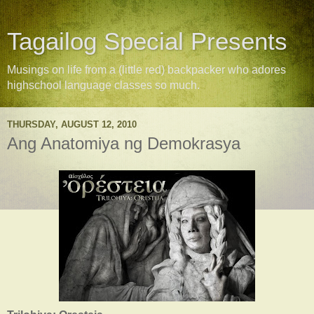
Tagailog Special Presents
Musings on life from a (little red) backpacker who adores
highschool language classes so much.
THURSDAY, AUGUST 12, 2010
Ang Anatomiya ng Demokrasya