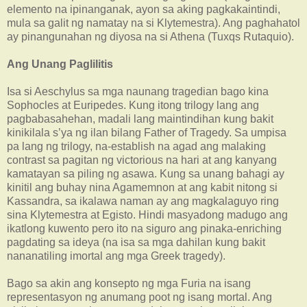
elemento na ipinanganak, ayon sa aking pagkakaintindi,
mula sa galit ng namatay na si Klytemestra). Ang paghahatol
ay pinangunahan ng diyosa na si Athena (Tuxqs Rutaquio).
Ang Unang Paglilitis
Isa si Aeschylus sa mga naunang tragedian bago kina
Sophocles at Euripedes. Kung itong trilogy lang ang
pagbabasahehan, madali lang maintindihan kung bakit
kinikilala s’ya ng ilan bilang Father of Tragedy. Sa umpisa
pa lang ng trilogy, na-establish na agad ang malaking
contrast sa pagitan ng victorious na hari at ang kanyang
kamatayan sa piling ng asawa. Kung sa unang bahagi ay
kinitil ang buhay nina Agamemnon at ang kabit nitong si
Kassandra, sa ikalawa naman ay ang magkalaguyo ring
sina Klytemestra at Egisto. Hindi masyadong madugo ang
ikatlong kuwento pero ito na siguro ang pinaka-enriching
pagdating sa ideya (na isa sa mga dahilan kung bakit
nananatiling imortal ang mga Greek tragedy).
Bago sa akin ang konsepto ng mga Furia na isang
representasyon ng anumang poot ng isang mortal. Ang