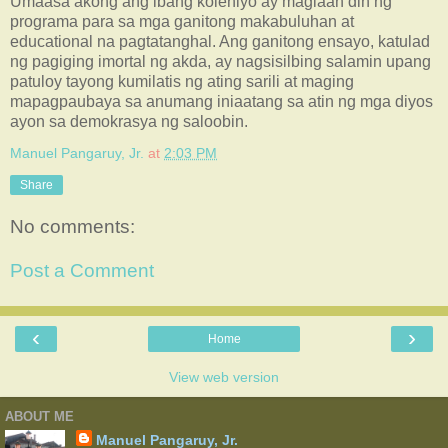
Umaasa akong ang ibang kolehiyo ay maglaan din ng
programa para sa mga ganitong makabuluhan at
educational na pagtatanghal. Ang ganitong ensayo, katulad
ng pagiging imortal ng akda, ay nagsisilbing salamin upang
patuloy tayong kumilatis ng ating sarili at maging
mapagpaubaya sa anumang iniaatang sa atin ng mga diyos
ayon sa demokrasya ng saloobin.
Manuel Pangaruy, Jr.
at
2:03 PM
Share
No comments:
Post a Comment
‹
›
Home
View web version
ABOUT ME
Manuel Pangaruy, Jr.