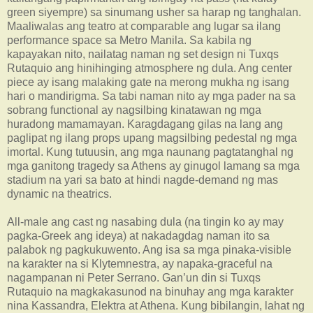
green siyempre) sa sinumang usher sa harap ng tanghalan.
Maaliwalas ang teatro at comparable ang lugar sa ilang
performance space sa Metro Manila. Sa kabila ng
kapayakan nito, nailatag naman ng set design ni Tuxqs
Rutaquio ang hinihinging atmosphere ng dula. Ang center
piece ay isang malaking gate na merong mukha ng isang
hari o mandirigma. Sa tabi naman nito ay mga pader na sa
sobrang functional ay nagsilbing kinatawan ng mga
huradong mamamayan. Karagdagang gilas na lang ang
paglipat ng ilang props upang magsilbing pedestal ng mga
imortal. Kung tutuusin, ang mga naunang pagtatanghal ng
mga ganitong tragedy sa Athens ay ginugol lamang sa mga
stadium na yari sa bato at hindi nagde-demand ng mas
dynamic na theatrics.
All-male ang cast ng nasabing dula (na tingin ko ay may
pagka-Greek ang ideya) at nakadagdag naman ito sa
palabok ng pagkukuwento. Ang isa sa mga pinaka-visible
na karakter na si Klytemnestra, ay napaka-graceful na
nagampanan ni Peter Serrano. Gan’un din si Tuxqs
Rutaquio na magkakasunod na binuhay ang mga karakter
nina Kassandra, Elektra at Athena. Kung bibilangin, lahat ng