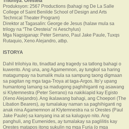
Trilohiya: Oresteia
Produksyon: 2567 Productions (bahagi ng De La Salle
College of Saint Benilde School of Design and Arts
Technical Theater Program)
Direktor at Tagasalin: George de Jesus (halaw mula sa
trilogy na “The Oresteia” ni Aeschylus)
Mga Nagsiganap: Peter Serrano, Paul Jake Paule, Tuxqs
Rutaquio, Xeno Alejandro, atbp.
ISTORYA
Dahil trilohiya ito, tinadtad ang tragedy sa tatlong bahagi o
kuwento. Ang una, ang Agamemnon, ay tungkol sa haring
matagumpay na bumalik mula sa sampung taong digmaan
sa pagitan ng mga taga-Troya at taga-Argos. Ito’y upang
humantong lamang sa madugong paghihiganti ng asawang
si Klytemnestra (Peter Serrano) na nakikiapid kay Egisto
(Xeno Alejandro). Ang ikalawang bahagi, ang Choepori (The
Libation Bearers), ay tumalakay naman sa paghihiganti ng
anak nina Agamemnon at Klytemnestra na si Orestes (Paul
Jake Paule) sa kanyang ina at sa kaluguyo nito. Ang
panghuli, ang Eumenides, ay tumalakay sa paglilitis kay
Orestes matapos itong sukulin ng mga Furia (o mga