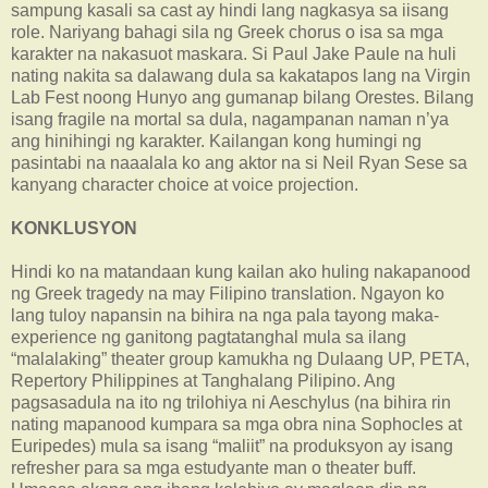
sampung kasali sa cast ay hindi lang nagkasya sa iisang
role. Nariyang bahagi sila ng Greek chorus o isa sa mga
karakter na nakasuot maskara. Si Paul Jake Paule na huli
nating nakita sa dalawang dula sa kakatapos lang na Virgin
Lab Fest noong Hunyo ang gumanap bilang Orestes. Bilang
isang fragile na mortal sa dula, nagampanan naman n’ya
ang hinihingi ng karakter. Kailangan kong humingi ng
pasintabi na naaalala ko ang aktor na si Neil Ryan Sese sa
kanyang character choice at voice projection.
KONKLUSYON
Hindi ko na matandaan kung kailan ako huling nakapanood
ng Greek tragedy na may Filipino translation. Ngayon ko
lang tuloy napansin na bihira na nga pala tayong maka-
experience ng ganitong pagtatanghal mula sa ilang
“malalaking” theater group kamukha ng Dulaang UP, PETA,
Repertory Philippines at Tanghalang Pilipino. Ang
pagsasadula na ito ng trilohiya ni Aeschylus (na bihira rin
nating mapanood kumpara sa mga obra nina Sophocles at
Euripedes) mula sa isang “maliit” na produksyon ay isang
refresher para sa mga estudyante man o theater buff.