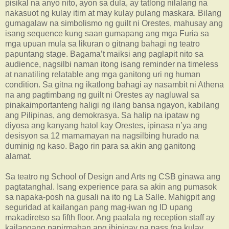
pisikal na anyo nito, ayon sa dula, ay tatlong nilalang na
nakasuot ng kulay itim at may kulay pulang maskara. Bilang
gumagalaw na simbolismo ng guilt ni Orestes, mahusay ang
isang sequence kung saan gumapang ang mga Furia sa
mga upuan mula sa likuran o gitnang bahagi ng teatro
papuntang stage. Bagama’t maiksi ang paglapit nito sa
audience, nagsilbi naman itong isang reminder na timeless
at nanatiling relatable ang mga ganitong uri ng human
condition. Sa gitna ng ikatlong bahagi ay nasambit ni Athena
na ang pagtimbang ng guilt ni Orestes ay nagluwal sa
pinakaimportanteng haligi ng ilang bansa ngayon, kabilang
ang Pilipinas, ang demokrasya. Sa halip na ipataw ng
diyosa ang kanyang hatol kay Orestes, ipinasa n’ya ang
desisyon sa 12 mamamayan na nagsilbing hurado na
duminig ng kaso. Bago rin para sa akin ang ganitong
alamat.
Sa teatro ng School of Design and Arts ng CSB ginawa ang
pagtatanghal. Isang experience para sa akin ang pumasok
sa napaka-posh na gusali na ito ng La Salle. Mahigpit ang
seguridad at kailangan pang mag-iwan ng ID upang
makadiretso sa fifth floor. Ang paalala ng reception staff ay
kailangang papirmahan ang ibinigay na pass (na kulay