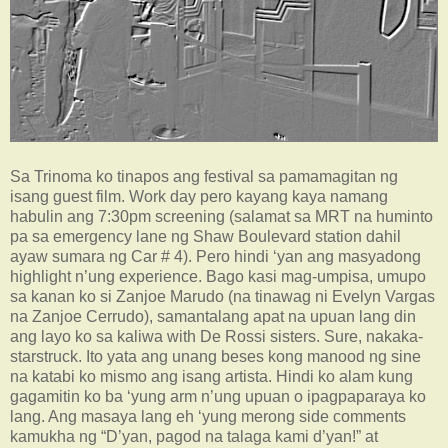
Sa Trinoma ko tinapos ang festival sa pamamagitan ng
isang guest film. Work day pero kayang kaya namang
habulin ang 7:30pm screening (salamat sa MRT na huminto
pa sa emergency lane ng Shaw Boulevard station dahil
ayaw sumara ng Car # 4). Pero hindi ‘yan ang masyadong
highlight n’ung experience. Bago kasi mag-umpisa, umupo
sa kanan ko si Zanjoe Marudo (na tinawag ni Evelyn Vargas
na Zanjoe Cerrudo), samantalang apat na upuan lang din
ang layo ko sa kaliwa with De Rossi sisters. Sure, nakaka-
starstruck. Ito yata ang unang beses kong manood ng sine
na katabi ko mismo ang isang artista. Hindi ko alam kung
gagamitin ko ba ‘yung arm n’ung upuan o ipagpaparaya ko
lang. Ang masaya lang eh ‘yung merong side comments
kamukha ng “D’yan, pagod na talaga kami d’yan!” at