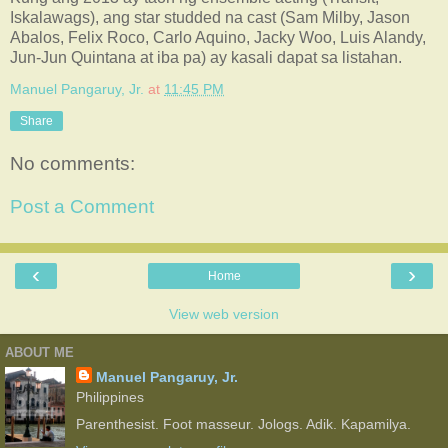
Iskalawags), ang star studded na cast (Sam Milby, Jason
Abalos, Felix Roco, Carlo Aquino, Jacky Woo, Luis Alandy,
Jun-Jun Quintana at iba pa) ay kasali dapat sa listahan.
Manuel Pangaruy, Jr.
at
11:45 PM
Share
No comments:
Post a Comment
‹
›
Home
View web version
ABOUT ME
Manuel Pangaruy, Jr.
Philippines
Parenthesist. Foot masseur. Jologs. Adik. Kapamilya.