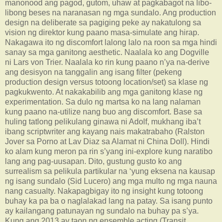
manonood ang pagod, gutom, uhaw at pagkabagot na libo-
libong beses na naranasan ng mga sundalo. Ang production
design na deliberate sa pagiging peke ay nakatulong sa
vision ng direktor kung paano masa-simulate ang hirap.
Nakagawa ito ng discomfort lalong lalo na roon sa mga hindi
sanay sa mga ganitong aesthetic. Naalala ko ang Dogville
ni Lars von Trier. Naalala ko rin kung paano n’ya na-derive
ang desisyon na tanggalin ang isang filter (pekeng
production design versus totoong location/set) sa klase ng
pagkukwento. At nakakabilib ang mga ganitong klase ng
experimentation. Sa dulo ng martsa ko na lang nalaman
kung paano na-utilize nang buo ang discomfort. Base sa
huling tatlong pelikulang ginawa ni Adolf, mukhang iba’t
ibang scriptwriter ang kayang nais makatrabaho (Ralston
Jover sa Porno at Lav Diaz sa Alamat ni China Doll). Hindi
ko alam kung meron pa rin s’yang ini-explore kung naratibo
lang ang pag-uusapan. Dito, gustung gusto ko ang
surrealism sa pelikula partikular na ‘yung eksena na kausap
ng isang sundalo (Sid Lucero) ang mga multo ng mga nauna
nang casualty. Nakapagbigay ito ng insight kung totoong
buhay ka pa ba o naglalakad lang na patay. Sa isang punto
ay kailangang patunayan ng sundalo na buhay pa s’ya.
Kung ang 2013 ay taon ng ensemble acting (Transit,