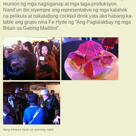
reunion ng mga nagsiganap at mga taga-produksyon.
Nand’un din siyempre ang representative ng mga kalahok
na pelikula at nakatatlong cocktail drink yata ako habang ka-
table ang grupo nina Fe Hyde ng “Ang Paglalakbay ng mga
Bituin sa Gabing Madilim”.
Ilang eksena mula sa opening night