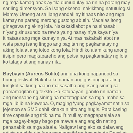
ng mga kamag-anak ay tila dumudulay pa rin na parang may
sariling dimensyon. Sa isang eksena, nakikitang natutulog si
Mamay Umeng at sa ilang sandali ay itinaas nito ang mga
kamay na parang merong gustong abutin. Madalas itong
ginagawa ng aking lola. Nakakakilabot pa na sinasabi
n’yang sinusundo na raw s’ya ng nanay n’ya kaya n’ya
itinataas ang mga kamay n’ya. At mas nakakakilabot na
wala pang isang linggo ang pagitan ng pagkamatay ng
aking lola at ang totoo kong lola. Hindi ko alam kung anong
iisipin pero magkapareho ang petsa ng pagkamatay ng lola
ko talaga at ang nanay nila.
Baybayin (Aureus Solito)
ang una kong napanood sa
buong festival. Nakuha ko naman ang gustong iparating
tungkol sa kung paano maisasalba ang isang sining sa
pamamagitan ng teksto. Sa katunayan, ganito rin naman
ang mensahe ng sining na matatagpuan sa mga imahe sa
mga liblib na kuweba. O, maging ‘yung pagkayamot natin sa
jejemon sa SMS dahil kinakain nito ang hugis. Para kasing
time capsule ang titik na muli’t muli ay magpapaalala sa
mga bagay-bagay bago pa mawala ang angkin nating
pananabik sa mga alaala. Naligaw lang ako sa dalawang