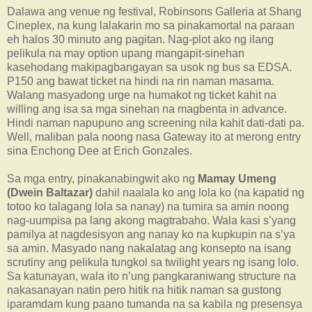
Dalawa ang venue ng festival, Robinsons Galleria at Shang
Cineplex, na kung lalakarin mo sa pinakamortal na paraan
eh halos 30 minuto ang pagitan. Nag-plot ako ng ilang
pelikula na may option upang mangapit-sinehan
kasehodang makipagbangayan sa usok ng bus sa EDSA.
P150 ang bawat ticket na hindi na rin naman masama.
Walang masyadong urge na humakot ng ticket kahit na
willing ang isa sa mga sinehan na magbenta in advance.
Hindi naman napupuno ang screening nila kahit dati-dati pa.
Well, maliban pala noong nasa Gateway ito at merong entry
sina Enchong Dee at Erich Gonzales.
Sa mga entry, pinakanabingwit ako ng
Mamay Umeng
(Dwein Baltazar)
dahil naalala ko ang lola ko (na kapatid ng
totoo ko talagang lola sa nanay) na tumira sa amin noong
nag-uumpisa pa lang akong magtrabaho. Wala kasi s’yang
pamilya at nagdesisyon ang nanay ko na kupkupin na s’ya
sa amin. Masyado nang nakalatag ang konsepto na isang
scrutiny ang pelikula tungkol sa twilight years ng isang lolo.
Sa katunayan, wala ito n’ung pangkaraniwang structure na
nakasanayan natin pero hitik na hitik naman sa gustong
iparamdam kung paano tumanda na sa kabila ng presensya