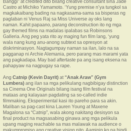
Banggi” at credited dito bilang creative consultant sina Jade
Castro at Michiko Yamamoto. ‘Yung premise n’ya tungkol sa
magkakaibang bading na nagkasama-sama sa bisperas ng
paglaban ni Venus Raj sa Miss Universe ay oks lang
naman. Kahit papaano, parang deconstruction ito ng mga
gay themed films na madalas ipalabas sa Robinsons
Galleria. Ang peg yata rito ay maging fun film lang, ‘yung
wala nang kung anu-anong subtext sa opresyon at
diskriminasyon. Nagtagumpay naman sa ilan, lalo na sa
pagganap ni Archie Alemania, pero parang mas marami yata
ang pagkadapa. May bad aftertaste pa ang isang eksena na
pahapyaw na nagpugay sa rape.
Ang
Catnip (Kevin Dayrit)
at
“Anak Araw” (Gym
Lumbera)
ang ilan sa mga pelikulang nagbibigay distinction
sa Cinema One Originals bilang isang film festival na
mataas ang kalayaan pagdating sa so-called indie
filmmaking. Eksperimental kasi ito pareho para sa akin.
Maliban sa pag-cast kina Lauren Young at Maxene
Magalona sa “Catnip”, wala akong nakitang desisyon sa
final product na magsasabing ginawa ang mga pelikula
upang maging reachable sa mas malawak na audience o
makumpromiso ang creative vision nito. Aaminin ko na hindi