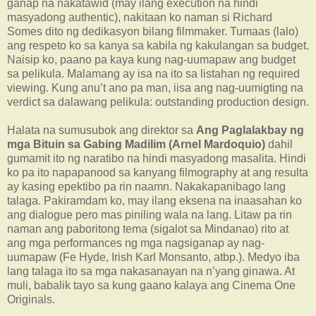
ganap na nakatawid (may ilang execution na hindi
masyadong authentic), nakitaan ko naman si Richard
Somes dito ng dedikasyon bilang filmmaker. Tumaas (lalo)
ang respeto ko sa kanya sa kabila ng kakulangan sa budget.
Naisip ko, paano pa kaya kung nag-uumapaw ang budget
sa pelikula. Malamang ay isa na ito sa listahan ng required
viewing. Kung anu’t ano pa man, iisa ang nag-uumigting na
verdict sa dalawang pelikula: outstanding production design.
Halata na sumusubok ang direktor sa
Ang Paglalakbay ng
mga Bituin sa Gabing Madilim (Arnel Mardoquio)
dahil
gumamit ito ng naratibo na hindi masyadong masalita. Hindi
ko pa ito napapanood sa kanyang filmography at ang resulta
ay kasing epektibo pa rin naamn. Nakakapanibago lang
talaga. Pakiramdam ko, may ilang eksena na inaasahan ko
ang dialogue pero mas piniling wala na lang. Litaw pa rin
naman ang paboritong tema (sigalot sa Mindanao) rito at
ang mga performances ng mga nagsiganap ay nag-
uumapaw (Fe Hyde, Irish Karl Monsanto, atbp.). Medyo iba
lang talaga ito sa mga nakasanayan na n’yang ginawa. At
muli, babalik tayo sa kung gaano kalaya ang Cinema One
Originals.