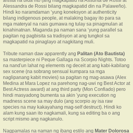
artista na bida rito (ang magkapatid na Assunta de Rossi at
Alessandra de Rossi bilang magkapatid din na Palaweño).
Hindi ko naramdaman ‘yung koneksyon at authenticity
bilang indigenous people, at malaking bagay ito para sa
mga materyal na nais gumawa ng tulay sa pinagmulan at
kinahinatnan. Maganda pa naman sana ‘yung parallel sa
pagitan ng pagbisita sa tradisyon at ang tungkol sa
magkapatid na pinaglayo at nagkitang muli.
Tribute naman daw apparently ang
Palitan (Ato Bautista)
sa masterpiece ni Peque Gallaga na Scorpio Nights. Totoo
na nand'un lahat ng elements ng deceit at ang kabi-kabilang
sex scene (na sobrang sensual kumpara sa mga
naglipanang kabit movies) sa pagitan ng mag-asawa (Alex
Medina at Mara Lopez na parehong nag-uwi ng Best Actor at
Best Actress award) at ang third party (Mon Confiado) pero
hindi masyadong bumenta sa akin 'yung execution ng
madness scene sa may dulo (ang scorpio ay isa raw
species na may kakayahang mag-self destruct). Hindi ko
alam kung saan ito nagkamali, kung sa editing ba o ang
script mismo ang nagkanulo.
Nagpamalas na naman ng ibang estilo ang
Mater Dolorosa