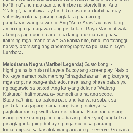
ko “thing” ang mga ganitong timbre ng storytelling. Ang
“Catnip”, halimbawa, ay hindi ko nasundan kahit na may
suhestiyon ito na parang naglalatag naman ng
pangkaraniwang kuwento. Ang “Anak Araw” ay may ilang
anino ng mga nagawa nang pelikula ni Raya Martin at wala
akong sipag noon na aralin pa kung ano man ang nasa
ilalim ng mga imahe at wit. Sa kabila nito, hindi maitatanggi
na very promising ang cinematography sa pelikula ni Gym
Lumbera.
Melodrama Negra (Maribel Legarda)
Gusto kong i-
highlight na isinulat ni Layeta Bucoy ang screenplay. Naisip
ko, kaya naman pala merong “pinagdadaanan” ang kanyang
mga script na pang-entablado, nasa isang phase pala s’ya
ng pagtawid sa bakod. Ang kanyang dula na “Walang
Kukurap”, halimbawa, ay pampelikula na ang scope.
Bagama’t hindi pa palong palo ang kanyang sabak sa
pelikula, naigapang naman ang isang materyal sa
pagkakaroon ng, well, dark melodrama. Na-introduce ang
isang genre (kung ganito nga ba ang intensyon) tungkol sa
pinagtagni-tagning buhay ng mga multo sa paraang
lumalampaso sa kasalukuyang andar ng teleserye. Gumana