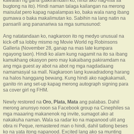
kawalan ng gana (pakiramdam ko, hindi ako nag-iisa sa
bugtong na ito). Hindi naman talaga kailangan na merong
maisulat pero kapag napalampas ko, baka wala nang ibang
gumawa o baka makalimutan ko. Sabihin na lang natin na
pansarili ang pananariwa sa mga sumusunod:
Ang natatandaan ko, nagkaroon ito ng medyo unusual na
kick-off sa lobby mismo ng Movie World ng Robinsons
Galleria (November 28, ganap na mas late kumpara
ngayong taon). Hindi ko alam kung nagamit na ito sa ibang
kamukhang okasyon pero may kakaibang pakiramdam na
ang mga guest ay abot na abot ng mga nagdadaang
namamasyal sa mall. Nagkaroon lang kuwadradong harang
na halos hanggang bewang. Kung hindi ako nagkakamali,
ganito rin ang set-up kapag merong autograph signing para
sa cover girl ng FHM.
Newly restored na
Oro, Plata, Mata
ang palabas. Dahil
merong anunsyo noon sa Facebook group na Cinephiles sa
mga maaaring makanenok ng invite, sumagot ako at
nakakuha naman. Wala sa radar ko na mapanood ulit ang
obra ni Peque, remastered man o hindi, dahil tatlong beses
ko na yata itong napanood. Excited lang ako sa munting