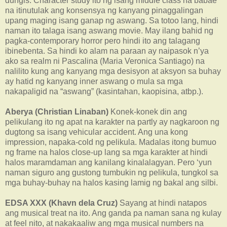
dungis. Character study ito ng isang middle class na babae
na itinutulak ang konsensya ng kanyang pinaggalingan
upang maging isang ganap ng aswang. Sa totoo lang, hindi
naman ito talaga isang aswang movie. May ilang bahid ng
pagka-contemporary horror pero hindi ito ang talagang
ibinebenta. Sa hindi ko alam na paraan ay naipasok n’ya
ako sa realm ni Pascalina (Maria Veronica Santiago) na
nalilito kung ang kanyang mga desisyon at aksyon sa buhay
ay hatid ng kanyang inner aswang o mula sa mga
nakapaligid na “aswang” (kasintahan, kaopisina, atbp.).
Aberya (Christian Linaban)
Konek-konek din ang
pelikulang ito ng apat na karakter na partly ay nagkaroon ng
dugtong sa isang vehicular accident. Ang una kong
impression, napaka-cold ng pelikula. Madalas itong bumuo
ng frame na halos close-up lang sa mga karakter at hindi
halos maramdaman ang kanilang kinalalagyan. Pero ‘yun
naman siguro ang gustong tumbukin ng pelikula, tungkol sa
mga buhay-buhay na halos kasing lamig ng bakal ang silbi.
EDSA XXX (Khavn dela Cruz)
Sayang at hindi natapos
ang musical treat na ito. Ang ganda pa naman sana ng kulay
at feel nito, at nakakaaliw ang mga musical numbers na