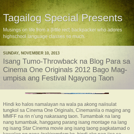
Tagailog Special Presents
Musings on life from a (little red) backpacker who adores
highschool language classes so much.
SUNDAY, NOVEMBER 10, 2013
Isang Tumo-Throwback na Blog Para sa
Cinema One Originals 2012 Bago Mag-
umpisa ang Festival Ngayong Taon
Hindi ko halos namalayan na wala pa akong naiisulat
tungkol sa Cinema One Originals, Cinemanila o maging ang
MMFF na rin n’ung nakaraang taon. Tumambak na lang
nang tumambak, hanggang parang isang montage na lang
ng isang Star Cinema movie ang isang taong pagkatamad o