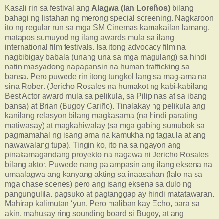
Kasali rin sa festival ang
Alagwa (Ian Loreños)
bilang
bahagi ng listahan ng merong special screening. Nagkaroon
ito ng regular run sa mga SM Cinemas kamakailan lamang,
matapos sumuyod ng ilang awards mula sa ilang
international film festivals. Isa itong advocacy film na
nagbibigay babala (unang una sa mga magulang) sa hindi
natin masyadong napapansin na human trafficking sa
bansa. Pero puwede rin itong tungkol lang sa mag-ama na
sina Robert (Jericho Rosales na humakot ng kabi-kabilang
Best Actor award mula sa pelikula, sa Pilipinas at sa ibang
bansa) at Brian (Bugoy Cariño). Tinalakay ng pelikula ang
kanilang relasyon bilang magkasama (na hindi parating
matiwasay) at magkahiwalay (sa mga gabing sumubok sa
pagmamahal ng isang ama na kamukha ng tagaula at ang
nawawalang tupa). Tingin ko, ito na sa ngayon ang
pinakamagandang proyekto na nagawa ni Jericho Rosales
bilang aktor. Puwede nang palampasin ang ilang eksena na
umaalagwa ang kanyang akting sa inaasahan (lalo na sa
mga chase scenes) pero ang isang eksena sa dulo ng
pangungulila, pagsuko at pagtanggap ay hindi matatawaran.
Mahirap kalimutan ‘yun. Pero maliban kay Echo, para sa
akin, mahusay ring sounding board si Bugoy, at ang