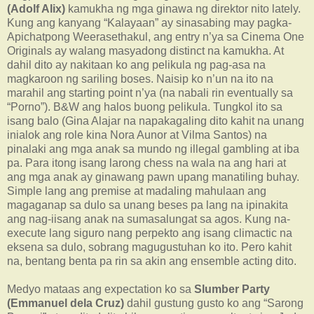
(Adolf Alix)
kamukha ng mga ginawa ng direktor nito lately.
Kung ang kanyang “Kalayaan” ay sinasabing may pagka-
Apichatpong Weerasethakul, ang entry n’ya sa Cinema One
Originals ay walang masyadong distinct na kamukha. At
dahil dito ay nakitaan ko ang pelikula ng pag-asa na
magkaroon ng sariling boses. Naisip ko n’un na ito na
marahil ang starting point n’ya (na nabali rin eventually sa
“Porno”). B&W ang halos buong pelikula. Tungkol ito sa
isang balo (Gina Alajar na napakagaling dito kahit na unang
inialok ang role kina Nora Aunor at Vilma Santos) na
pinalaki ang mga anak sa mundo ng illegal gambling at iba
pa. Para itong isang larong chess na wala na ang hari at
ang mga anak ay ginawang pawn upang manatiling buhay.
Simple lang ang premise at madaling mahulaan ang
magaganap sa dulo sa unang beses pa lang na ipinakita
ang nag-iisang anak na sumasalungat sa agos. Kung na-
execute lang siguro nang perpekto ang isang climactic na
eksena sa dulo, sobrang magugustuhan ko ito. Pero kahit
na, bentang benta pa rin sa akin ang ensemble acting dito.
Medyo mataas ang expectation ko sa
Slumber Party
(Emmanuel dela Cruz)
dahil gustung gusto ko ang “Sarong