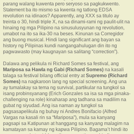
parang walang kuwenta pero seryoso sa pagkukwento.
Statement ba ito mismo sa kwenta ng tatlong EDSA
revolution na idinaos? Apparently, ang XXX sa titulo ay
treinta o 30, hindi triple X, na sa dinami-rami ng paulit-ulit na
hinaing ng mga Pilipino na sinusulusyunan ng revolution,
umabot na ito sa ika-30 na beses. Kinunan sa Corregidor
ang buong musical. Hindi lang significant ang bayan sa
history ng Pilipinas kundi nangangahulugan din ito ng
pagwawasto (may kaugnayan sa salitang “correction”).
Dalawa ang pelikula ni Richard Somes sa festival, ang
Mariposa sa Hawla ng Gabi (Richard Somes)
na kasali
talaga sa festival bilang official entry at
Supremo (Richard
Somes)
na nagkaroon lang ng special screening. Ang una
ay tumalakay sa tema ng survival, partikular na tungkol sa
isang probinsyanang (Erich Gonzales sa isa sa mga pinaka-
challenging na role) kinaharap ang tadhana sa madilim na
gubat ng siyudad. Ang isa naman ay tungkol sa
pagsasapelikula ng buhay ni Andres Bonifacio (Alfred
Vargas na kasali rin sa “Mariposa”), mula sa kanyang
pagsapi sa Katipunan at hanggang sa kanyang malagim na
kamatayan sa kamay ng kapwa Pilipino. Bagama’t hindi ito