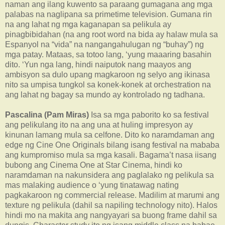
naman ang ilang kuwento sa paraang gumagana ang mga
palabas na naglipana sa primetime television. Gumana rin
na ang lahat ng mga kaganapan sa pelikula ay
pinagbibidahan (na ang root word na bida ay halaw mula sa
Espanyol na “vida” na nangangahulugan ng “buhay”) ng
mga patay. Mataas, sa totoo lang, ‘yung maaaring basahin
dito. ‘Yun nga lang, hindi naiputok nang maayos ang
ambisyon sa dulo upang magkaroon ng selyo ang ikinasa
nito sa umpisa tungkol sa konek-konek at orchestration na
ang lahat ng bagay sa mundo ay kontrolado ng tadhana.
Pascalina (Pam Miras)
Isa sa mga paborito ko sa festival
ang pelikulang ito na ang una at huling impresyon ay
kinunan lamang mula sa celfone. Dito ko naramdaman ang
edge ng Cine One Originals bilang isang festival na mababa
ang kumpromiso mula sa mga kasali. Bagama’t nasa iisang
bubong ang Cinema One at Star Cinema, hindi ko
naramdaman na nakunsidera ang paglalako ng pelikula sa
mas malaking audience o ‘yung tinatawag nating
pagkakaroon ng commercial release. Madilim at marumi ang
texture ng pelikula (dahil sa napiling technology nito). Halos
hindi mo na makita ang nangyayari sa buong frame dahil sa