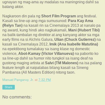
ugnayan ng mag-ama ay madalas na maningning dahil sa
batang aktor.
Nagkaroon din pala ng
Short Film Program
ang festival.
Kasali sa line-up ang mga sumusunod:
Para Kay Ama
(Relyn Tan)
na kasali rin sa Cinemalaya 2013 at nanalo pa
ng award, kung hindi ako nagkakamali,
Mani (Hubert Tibi)
na balik-tambalan ng direktor at ang kanyang aktor sa mga
early films na si Alchris Galura,
Ulian (Chuck Gutierrez)
na
kasali sa Cinemalaya 2012,
Imik (Ana Isabelle Matutina)
na epektibong tumalakay sa isang klase ng domestic
violence,
Abot-Kamay (Victor Villanueva)
na paborito ko
sa line-up dahil sa humor nito tungkol sa isang deaf na
gustong maging artista at
Salvi (TM Malones)
na isa palang
feature length at naipalabas bilang kasali sa Sineng
Pambansa (All Masters Edition) nitong taon.
Manuel Pangaruy, Jr.
at
7:32 PM
Share
No comments: