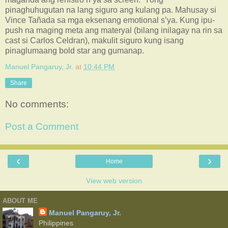
pinaghuhugutan na lang siguro ang kulang pa. Mahusay si
Vince Tañada sa mga eksenang emotional s’ya. Kung ipu-
push na maging meta ang materyal (bilang inilagay na rin sa
cast si Carlos Celdran), makulit siguro kung isang
pinaglumaang bold star ang gumanap.
Manuel Pangaruy, Jr.
at
10:44 PM
Share
No comments:
Post a Comment
‹
›
Home
View web version
ABOUT ME
Manuel Pangaruy, Jr.
Philippines