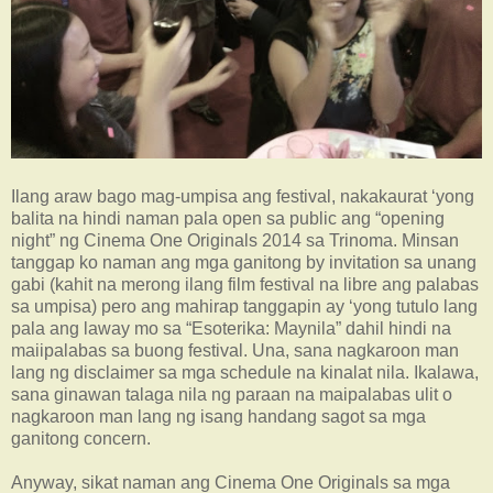
Ilang araw bago mag-umpisa ang festival, nakakaurat ‘yong
balita na hindi naman pala open sa public ang “opening
night” ng Cinema One Originals 2014 sa Trinoma. Minsan
tanggap ko naman ang mga ganitong by invitation sa unang
gabi (kahit na merong ilang film festival na libre ang palabas
sa umpisa) pero ang mahirap tanggapin ay ‘yong tutulo lang
pala ang laway mo sa “Esoterika: Maynila” dahil hindi na
maiipalabas sa buong festival. Una, sana nagkaroon man
lang ng disclaimer sa mga schedule na kinalat nila. Ikalawa,
sana ginawan talaga nila ng paraan na maipalabas ulit o
nagkaroon man lang ng isang handang sagot sa mga
ganitong concern.
Anyway, sikat naman ang Cinema One Originals sa mga