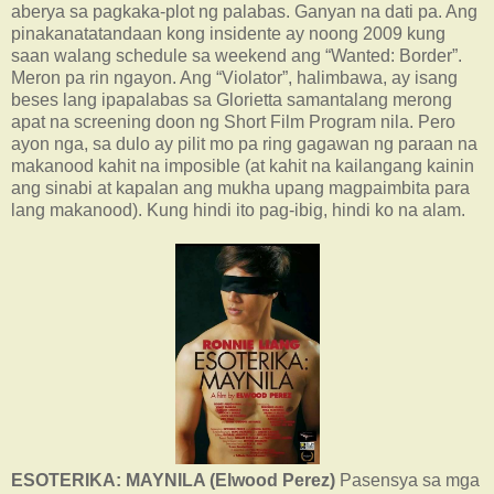
aberya sa pagkaka-plot ng palabas. Ganyan na dati pa. Ang
pinakanatatandaan kong insidente ay noong 2009 kung
saan walang schedule sa weekend ang “Wanted: Border”.
Meron pa rin ngayon. Ang “Violator”, halimbawa, ay isang
beses lang ipapalabas sa Glorietta samantalang merong
apat na screening doon ng Short Film Program nila. Pero
ayon nga, sa dulo ay pilit mo pa ring gagawan ng paraan na
makanood kahit na imposible (at kahit na kailangang kainin
ang sinabi at kapalan ang mukha upang magpaimbita para
lang makanood). Kung hindi ito pag-ibig, hindi ko na alam.
ESOTERIKA: MAYNILA (Elwood Perez)
Pasensya sa mga