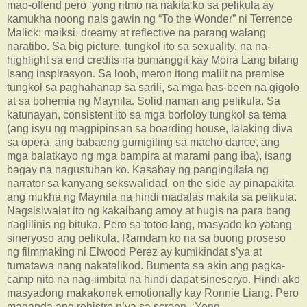
mao-offend pero ‘yong ritmo na nakita ko sa pelikula ay
kamukha noong nais gawin ng “To the Wonder” ni Terrence
Malick: maiksi, dreamy at reflective na parang walang
naratibo. Sa big picture, tungkol ito sa sexuality, na na-
highlight sa end credits na bumanggit kay Moira Lang bilang
isang inspirasyon. Sa loob, meron itong maliit na premise
tungkol sa paghahanap sa sarili, sa mga has-been na gigolo
at sa bohemia ng Maynila. Solid naman ang pelikula. Sa
katunayan, consistent ito sa mga borloloy tungkol sa tema
(ang isyu ng magpipinsan sa boarding house, lalaking diva
sa opera, ang babaeng gumigiling sa macho dance, ang
mga balatkayo ng mga bampira at marami pang iba), isang
bagay na nagustuhan ko. Kasabay ng pangingilala ng
narrator sa kanyang sekswalidad, on the side ay pinapakita
ang mukha ng Maynila na hindi madalas makita sa pelikula.
Nagsisiwalat ito ng kakaibang amoy at hugis na para bang
naglilinis ng bituka. Pero sa totoo lang, masyado ko yatang
sineryoso ang pelikula. Ramdam ko na sa buong proseso
ng filmmaking ni Elwood Perez ay kumikindat s’ya at
tumatawa nang nakatalikod. Bumenta sa akin ang pagka-
camp nito na nag-iimbita na hindi dapat sineseryo. Hindi ako
masyadong makakonek emotionally kay Ronnie Liang. Pero
maganda ang rehistro n’ya sa screen. ‘Yong