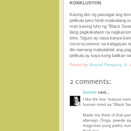
KONKLUSYON
Kasing itim ng pamagat ang tema 
pelikula pero hindi maiikailang i
man kasing luho ng “Black Swan”
ilang pagkakataon na nagkaroon 
tono. Siguro ay nasa kanya-kany
socio-economic na kalagayan ng
din namang mabulaklak ang pa
pelikula ay kaya kong balikan n
Posted by
Manuel Pangaruy, Jr.
2 comments:
Sanriel
said...
I like the line 'masusi n
human mind sa “Black Sw
Made me think of that par
alterego. Onga, pwede s
magcross yung paths nung
that) nya.