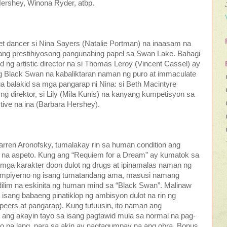
ershey, Winona Ryder, atbp.
let dancer si Nina Sayers (Natalie Portman) na inaasam na
ng prestihiyosong pangunahing papel sa Swan Lake. Bahagi
 ng artistic director na si Thomas Leroy (Vincent Cassel) ay
g ng Black Swan na kabaliktaran naman ng puro at immaculate
 balakid sa mga pangarap ni Nina: si Beth Macintyre
g direktor, si Lily (Mila Kunis) na kanyang kumpetisyon sa
tive na ina (Barbara Hershey).
arren Aronofsky, tumalakay rin sa human condition ang
ikal na aspeto. Kung ang “Requiem for a Dream” ay kumatok sa
 mga karakter doon dulot ng drugs at ipinamalas naman ng
 impiyerno ng isang tumatandang ama, masusi namang
lim na eskinita ng human mind sa “Black Swan”. Malinaw
isang babaeng pinatiklop ng ambisyon dulot na rin ng
peers at pangarap). Kung tutuusin, ito naman ang
, ang akayin tayo sa isang pagtawid mula sa normal na pag-
Dito pa lang, para sa akin ay nagtagumpay na ang obra. Bonus