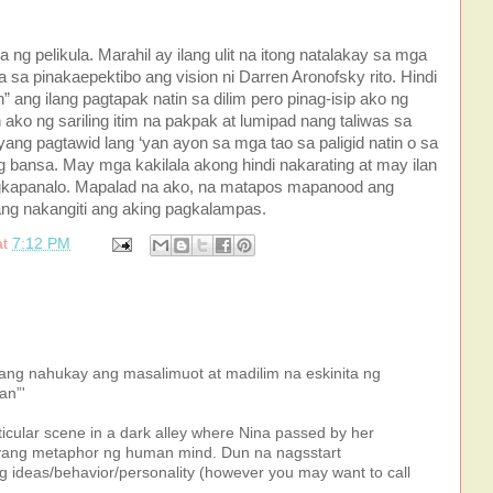
ng pelikula. Marahil ay ilang ulit na itong natalakay sa mga
sa sa pinakaepektibo ang vision ni Darren Aronofsky rito. Hindi
 ang ilang pagtapak natin sa dilim pero pinag-isip ako ng
ako ng sariling itim na pakpak at lumipad nang taliwas sa
ang pagtawid lang ‘yan ayon sa mga tao sa paligid natin o sa
 bansa. May mga kakilala akong hindi nakarating at may ilan
gkapanalo. Mapalad na ako, na matapos mapanood ang
ang nakangiti ang aking pagkalampas.
at
7:12 PM
amang nahukay ang masalimuot at madilim na eskinita ng
an”'
ticular scene in a dark alley where Nina passed by her
iyang metaphor ng human mind. Dun na nagsstart
 ideas/behavior/personality (however you may want to call