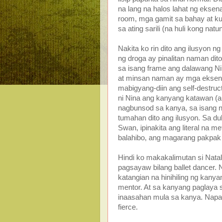
na lang na halos lahat ng eksen
room, mga gamit sa bahay at ku
sa ating sarili (na huli kong na
Nakita ko rin dito ang ilusyon n
ng droga ay pinalitan naman dit
sa isang frame ang dalawang Ni
at minsan naman ay mga eksena
mabigyang-diin ang self-destruc
ni Nina ang kanyang katawan (a
nagbunsod sa kanya, sa isang na
tumahan dito ang ilusyon. Sa d
Swan, ipinakita ang literal na 
balahibo, ang magarang pakpak
Hindi ko makakalimutan si Natal
pagsayaw bilang ballet dancer. N
katangian na hinihiling ng kanya
mentor. At sa kanyang paglaya sa
inaasahan mula sa kanya. Napag
fierce.