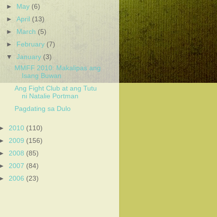
►
May
(6)
►
April
(13)
►
March
(5)
►
February
(7)
▼
January
(3)
MMFF 2010: Makalipas ang
Isang Buwan
Ang Fight Club at ang Tutu
ni Natalie Portman
Pagdating sa Dulo
►
2010
(110)
►
2009
(156)
►
2008
(85)
►
2007
(84)
►
2006
(23)