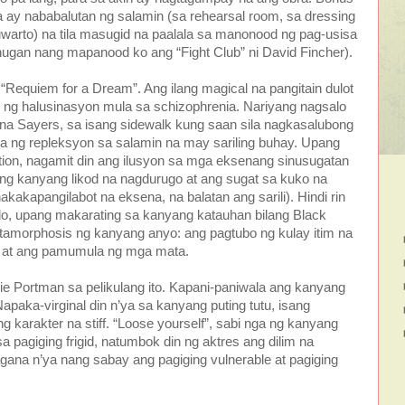
a ay nababalutan ng salamin (sa rehearsal room, sa dressing
warto) na tila masugid na paalala sa manonood ng pag-usisa
tunugan nang mapanood ko ang “Fight Club” ni David Fincher).
g “Requiem for a Dream”. Ang ilang magical na pangitain dulot
o ng halusinasyon mula sa schizophrenia. Nariyang nagsalo
na Sayers, sa isang sidewalk kung saan sila nagkasalubong
 ng repleksyon sa salamin na may sariling buhay. Upang
tion, nagamit din ang ilusyon sa mga eksenang sinusugatan
ng kanyang likod na nagdurugo at ang sugat sa kuko na
kakapangilabot na eksena, na balatan ang sarili). Hindi rin
ulo, upang makarating sa kanyang katauhan bilang Black
metamorphosis ng kanyang anyo: ang pagtubo ng kulay itim na
 at ang pamumula ng mga mata.
ie Portman sa pelikulang ito. Kapani-paniwala ang kanyang
apaka-virginal din n’ya sa kanyang puting tutu, isang
ng karakter na stiff. “Loose yourself”, sabi nga ng kanyang
 pagiging frigid, natumbok din ng aktres ang dilim na
ana n’ya nang sabay ang pagiging vulnerable at pagiging