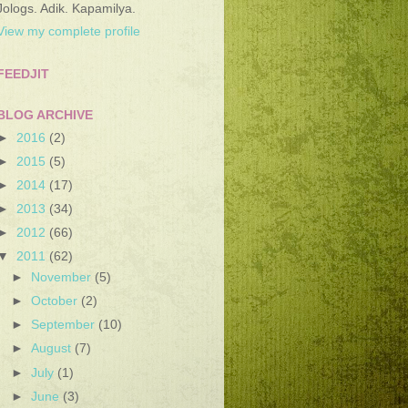
Jologs. Adik. Kapamilya.
View my complete profile
FEEDJIT
BLOG ARCHIVE
►
2016
(2)
►
2015
(5)
►
2014
(17)
►
2013
(34)
►
2012
(66)
▼
2011
(62)
►
November
(5)
►
October
(2)
►
September
(10)
►
August
(7)
►
July
(1)
►
June
(3)