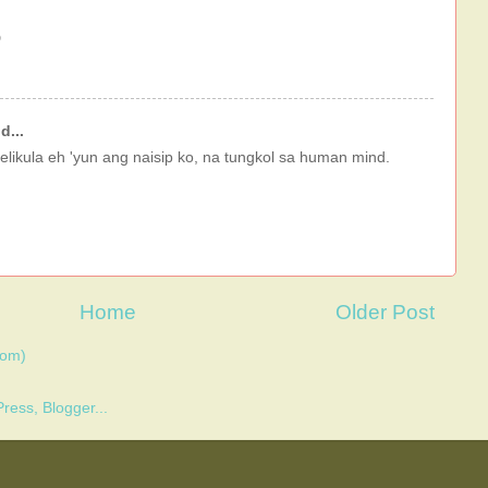
D
d...
elikula eh 'yun ang naisip ko, na tungkol sa human mind.
Home
Older Post
tom)