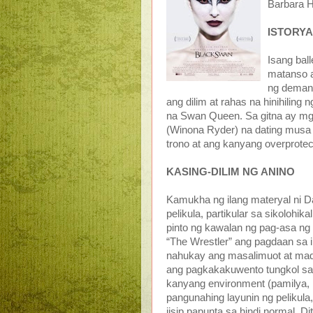
Barbara H
ISTORYA
Isang bal
matanso a
ng demand
ang dilim at rahas na hinihilin
na Swan Queen. Sa gitna ay mga
(Winona Ryder) na dating musa n
trono at ang kanyang overprotec
KASING-DILIM NG ANINO
Kamukha ng ilang materyal ni D
pelikula, partikular sa sikoloh
pinto ng kawalan ng pag-asa ng
“The Wrestler” ang pagdaan sa
nahukay ang masalimuot at madi
ang pagkakakuwento tungkol sa 
kanyang environment (pamilya, 
pangunahing layunin ng pelikula
iisip papunta sa hindi normal. 