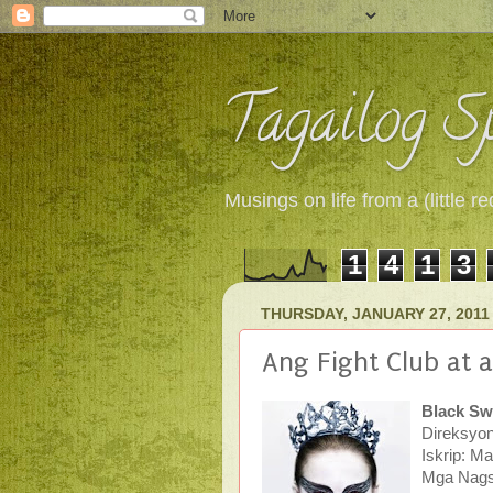
Tagailog Sp
Musings on life from a (little
1
4
1
3
THURSDAY, JANUARY 27, 2011
Ang Fight Club at 
Black S
Direksyon
Iskrip: M
Mga Nagsi