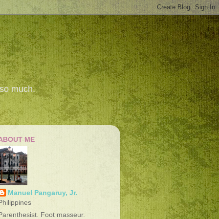
 so much.
ABOUT ME
Manuel Pangaruy, Jr.
Philippines
Parenthesist. Foot masseur.